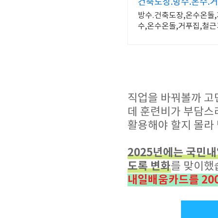
건축도장.방수.온수.
방수.건축도장,온수온돌,
수,온수온돌,거푸집,철
직업을 바꿔볼까 고민
데 훈련비가 부담
활용해야 할지 몰라
2025년에는 국민내
도록 변화
를 맞이했
내일배움카드를 200