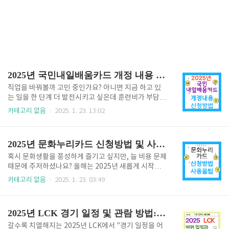
2025년 국민내일배움카드 개정 내용 및 신청방법(혜택, 꿀팁 공유)
직업을 바꿔볼까 고민 중인가요? 아니면 지금 하고 있
는 일을 한 단계 더 발전시키고 싶은데 훈련비가 부담스
러우신가요? 국민내일배움카드라는 이름은 들어봤지
카테고리 없음
2025. 1. 23. 13:02
만, 막상 어떻게 활용해야 할지 몰라 망설였던 분들이
많으실 겁니다. 2025년에는 국민내일배움카드 제도가
대폭 개선되며 더 많은 이들이 혜택을 받을 수 있도록
2025년 문화누리카드 신청방법 및 사용꿀팁
변화를 맞이했습니다. 이번 포스팅에서는 달라진 주요
사항부터 신청 꿀팁까지, 국민내일배움카드를 200%
혹시 문화생활을 풍성하게 즐기고 싶지만, 늘 비용 문제
활용할 수 있는 방법을 알려드리겠습니다. 내일배움카
때문에 주저하셨나요? 올해는 2025년 새롭게 시작되
드 신청하기👆️ 1. 2025년 국민내일배움카드, 무엇이
는 문화누리카드가 여러분의 고민을 가볍게 덜어줄 겁
카테고리 없음
2025. 1. 23. 03:49
달라졌을까? 올해는 직업훈련 지원이 더 넓고 깊어졌습
니다. 특히 기초생활수급자나 차상위계층이라면, 간단
니다. 특히 기존 지원 한도에 불만이 있었던 분들에게는
히 카드만 발급받아도 연간 14만 원의 문화 혜택을 누
반가운 변화들이 많습니다. 1) 지원 한도 확대 이전에는
리실 수 있습니다. 영화, 공연, 전시, 스포츠 등 다양한
2025년 LCK 경기 일정 및 관람 방법: 새로운 여정의 시작
최대 300만 ..
문화예술 활동을 이 카드로 마음껏 즐겨보세요. 그동안
꿈꿔왔던 문화생활, 이제 망설이지 말고 시작하실 수 있
갈수록 치열해지는 2025년 LCK에서 "경기 일정을 어