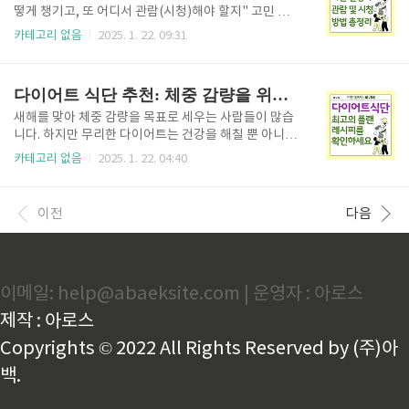
습니다. 아래에서 지원 대상, 지원 금액, 사용 기한, 신청
떻게 챙기고, 또 어디서 관람(시청)해야 할지" 고민 중
방법 등 핵심 정보를 정리해 드릴 테니, 꼭 확인해 보시
이신가요? 이번 포스팅에서는 2025년 새롭게 변화한 L
카테고리 없음
2025. 1. 22. 09:31
기 바랍니다. 문화누리카드 신청하기👆️ 문화생활, 이
CK 일정과 관람 방법을 한눈에 알 수 있게 정리해, 그런
제는 꿈이 아니라 현실로! “영화 한 편이라도 부담 없이
고민을 말끔히 해결해 드릴 예정입니다. 더 이상 복잡하
보고 싶다”, “가보고 싶은 전시가 있었지만 망설였..
게 헤매지 않고, 완벽한 e스포츠 경험을 즐길 수 있도록
다이어트 식단 추천: 체중 감량을 위한 식단 플랜과 레시피
가이드를 제시해 드리겠습니다. 2025 LCK 주요 일정
및 개최 장소 2025 LCK 예매하기👆️ 2025 LCK 경기일
새해를 맞아 체중 감량을 목표로 세우는 사람들이 많습
정👆️ LCK 컵 일정: 2025년 1월 15일 ~ 2월 23일장소:
니다. 하지만 무리한 다이어트는 건강을 해칠 뿐 아니라
서울 종로 LoL 파크(LCK 아레나)티켓 구매 방법: 경기
요요 현상을 불러올 위험도 큽니다. 성공적인 체중 감량
카테고리 없음
2025. 1. 22. 04:40
시작 48시간 전부터 인터파크 및 공식 SNS 이벤트를
을 위해 가장 중요한 것은 건강하고 지속 가능한 식단을
통해 추첨 및 현장 관람 티켓 예매 가능 LCK란 무엇..
계획하는 것입니다. 이번 포스팅에서는 체중 감량에 실
질적인 도움이 되는 팁과 효과적인 식단 메뉴를 알려드
이전
다음
립니다. 베스트 남성 추천 식단 >> 베스트 여성 추천 식
단 >> 2025년 추천 키트정보 >> 성공적인 체중 감량
을 위한 기본 원칙 다이어트는 단순히 "적게 먹기"가 아
니라 "올바르게 먹기"가 핵심입니다. 다음 원칙들을 지
이메일: help@abaeksite.com | 운영자 : 아로스
키면 체중 감량이 훨씬 수월해질 것 입니다. 1. 칼로리
섭취와 소비의 균형을 맞추기 체중 감량의 기본 공식은
제작 : 아로스
간단합니다. 섭취하는 칼로리보다 소비하는 칼로리가 ..
Copyrights © 2022 All Rights Reserved by (주)아
백.